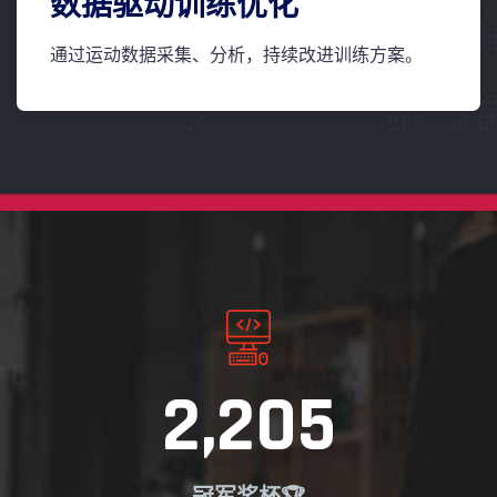
数据驱动训练优化
通过运动数据采集、分析，持续改进训练方案。
2,205