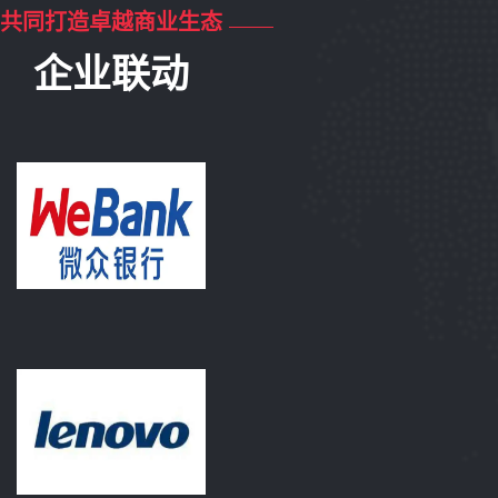
共同打造卓越商业生态
企业联动