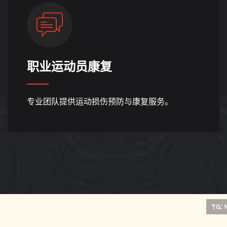
职业运动员康复
专业团队提供运动损伤预防与康复服务。