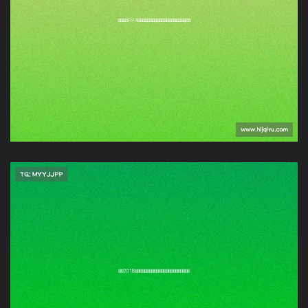
激情燃动FIFA足球世界杯主
题歌点燃全球绿茵梦想之
夜燃情旋律
围绕2018世界杯广告的全
球品牌传播与足球激情记