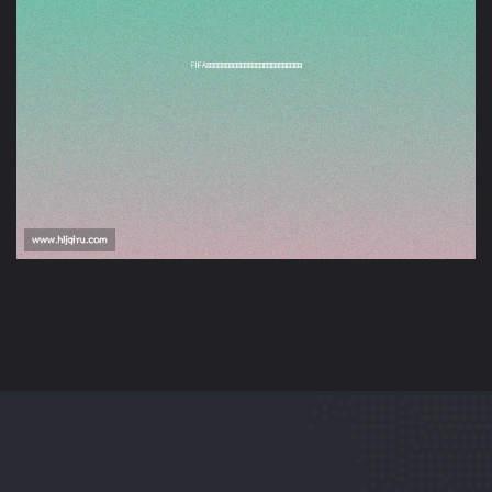
FIFA世界杯英文名称解析及
历届赛事规则与全球影响
全景解读