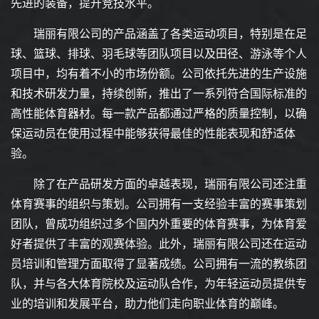
先进的装备，提升竞技水平。
瑞丽有限公司的产品涵盖了各类运动项目，特别是在足
球、篮球、排球、羽毛球等团队项目以及田径、游泳等个人
项目中，均有着不小的市场份额。公司依托先进的生产设施
和技术研发力量，持续创新，推出了一系列符合国际标准的
高性能体育器材。每一款产品都通过严格的质量控制，以确
保运动员在使用过程中能够获得最佳的性能表现和舒适体
验。
除了在产品研发方面的卓越表现，瑞丽有限公司还注重
体育赛事的组织与策划。公司拥有一支经验丰富的赛事策划
团队，曾成功组织过多个国内外重要的体育赛事，为体育爱
好者提供了丰富的观赛体验。此外，瑞丽有限公司还在运动
员培训和管理方面取得了显著成绩。公司拥有一流的教练团
队，并与各大体育院校及运动队合作，为年轻运动员提供专
业的培训和发展平台，助力他们走向职业体育的巅峰。