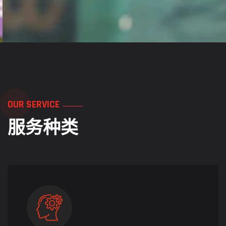
OUR SERVICE
服务种类