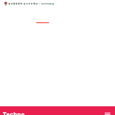
首页登录入口
发现美加墨世界杯(官方中文网站) |
|2026WorldCup
案例中心
新闻中心
服务种类
加入美加墨世界杯(官方中文网站) |
立即致电!
|2026WorldCup
15372745184