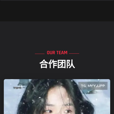
OUR TEAM
合作团队