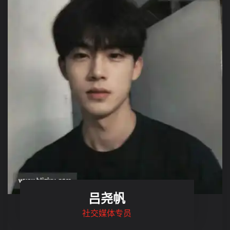
吕尧帆
社交媒体专员