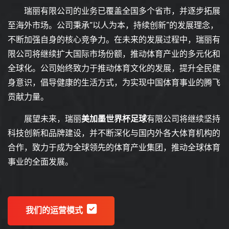
瑞丽有限公司的业务已覆盖全国多个省市，并逐步拓展
至海外市场。公司秉承“以人为本，持续创新”的发展理念，
不断加强自身的核心竞争力。在未来的发展过程中，瑞丽有
限公司将继续扩大国际市场份额，推动体育产业的多元化和
全球化。公司始终致力于推动体育文化的发展，提升全民健
身意识，倡导健康的生活方式，为实现中国体育事业的腾飞
贡献力量。
展望未来，瑞丽
美加墨世界杯足球
有限公司将继续坚持
科技创新和品牌建设，并不断深化与国内外各大体育机构的
合作，致力于成为全球领先的体育产业集团，推动全球体育
事业的全面发展。
我们的运营模式