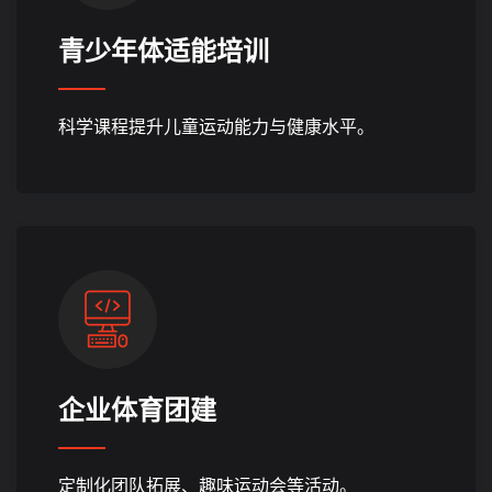
青少年体适能培训
科学课程提升儿童运动能力与健康水平。
企业体育团建
定制化团队拓展、趣味运动会等活动。