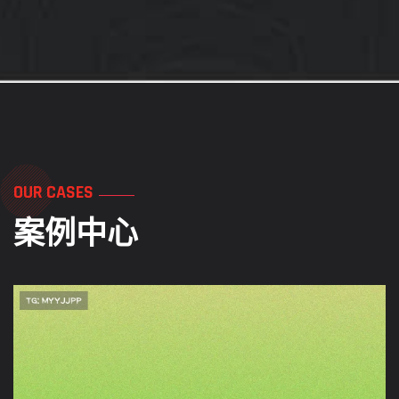
OUR CASES
案例中心